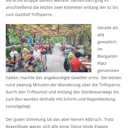
die erste Gruppe bereits wartete. Gemeinsam ging es
anschließend die letzten zwei Kilometer entlang der Ilz bis
zum Gasthof Triftsperre.
Gerade als
alle
gemütlich
im
Biergarten
Platz
genommen
hatten, machte das angekündigte Gewitter ernst. Die letzten
rund zwanzig Minuten der Wanderung über die Triftsperre,
durch den Trifttunnel und entlang des Stockbauerwegs bis
zum Bus wurden deshalb mit Schirm und Regenkleidung
zurückgelegt.
Der guten Stimmung tat das aber keinen Abbruch. Trotz
Regenfinale waren sich alle einig: Diese letzte Etappe