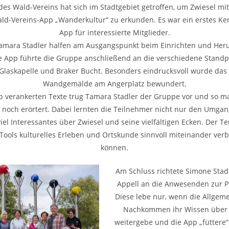
es Wald-Vereins hat sich im Stadtgebiet getroffen, um Zwiesel mit
ld-Vereins-App „Wanderkultur“ zu erkunden. Es war ein erstes K
App für interessierte Mitglieder.
mara Stadler halfen am Ausgangspunkt beim Einrichten und Her
e App führte die Gruppe anschließend an die verschiedene Stand
 Glaskapelle und Braker Bucht. Besonders eindrucksvoll wurde das
Wandgemälde am Angerplatz bewundert.
pp verankerten Texte trug Tamara Stadler der Gruppe vor und so 
 noch erörtert. Dabei lernten die Teilnehmer nicht nur den Umgan
el Interessantes über Zwiesel und seine vielfältigen Ecken. Der Te
 Tools kulturelles Erleben und Ortskunde sinnvoll miteinander v
können.
Am Schluss richtete Simone Stad
Appell an die Anwesenden zur P
Diese lebe nur, wenn die Allgeme
Nachkommen ihr Wissen über 
weitergebe und die App „füttere“