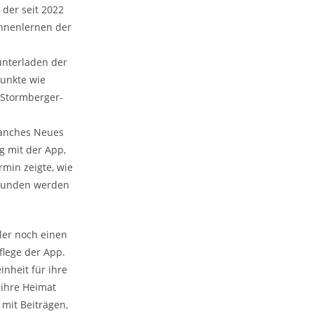
 der seit 2022
ennenlernen der
unterladen der
punkte wie
 Stormberger-
manches Neues
g mit der App,
rmin zeigte, wie
erbunden werden
ler noch einen
flege der App.
inheit für ihre
ihre Heimat
 mit Beiträgen,